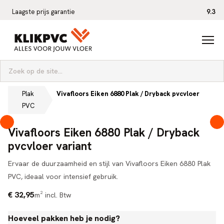
Laagste prijs garantie
9.3
Zoeken naar:
Plak
Vivafloors Eiken 6880 Plak / Dryback pvcvloer
Home
PVC
variant
Vivafloors Eiken 6880 Plak / Dryback
pvcvloer variant
Ervaar de duurzaamheid en stijl van Vivafloors Eiken 6880 Plak
PVC, ideaal voor intensief gebruik.
€ 32,95
m²
incl. Btw
Hoeveel pakken heb je nodig?