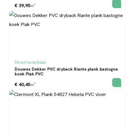
€ 39,95
m²
Direct leverbaar
Douwes Dekker PVC dryback Riante plank bastogne
koek Plak PVC
€ 40,45
m²