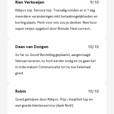
Rien Verkoeijen
9/10
Klikpvc top. Service top. Toevallig vonden er in 1 dag
meerdere veranderingen mbt betaalmogelijkheden en
korting plaats. Pech voor ons zou je denken. Nee hoor
super netjes opgelost door Brenda. Heel correct,
klantvriendelijk en meedenkend. Aanbevelenswaardig
deze firma. Hier wordt nog geluisterd naar de klant!
Daan van Dongen
10/10
So far so Good! Bestelling geplaatst, aangevraagd
februari leveren, nu toch eerder nodig en ze gaan het
in orde maken! Communicatie tot nu toe helemaal
goed..
Robin
10/10
Goed geholpen door Klikpvc. Prijs / kwaliteit top en
een goede klantenservice (dank Nick!)