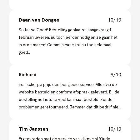
zullen hier in de toekomst zeker opnieuw gaan
bestellen!
Daan van Dongen
10/10
So far so Good! Bestelling geplaatst, aangevraagd
februari leveren, nu toch eerder nodig en ze gaan het
in orde maken! Communicatie tot nu toe helemaal
goed..
Richard
9/10
Een scherpe prijs een een goeie service. Alles via de
website besteld en conform afspraak geleverd. Bij de
bestelling net iets te veel laminaat besteld. Zonder
problemen geretourneerd. Jammer dat dit bedrijf niet
in Rotterdam is gevestigd.
Tim Janssen
10/10
Erg tevreden met de service van klikpvc.nl (Oude