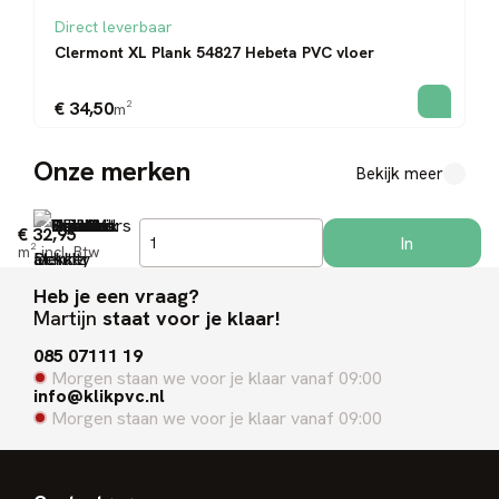
Direct leverbaar
Clermont XL Plank 54827 Hebeta PVC vloer
€ 34,50
m²
Onze merken
Bekijk meer
€ 32,95
In
m²
incl. Btw
winkelwagen
Heb je een vraag?
Martijn
staat voor je klaar!
085 07111 19
Morgen staan we voor je klaar vanaf 09:00
info@klikpvc.nl
Morgen staan we voor je klaar vanaf 09:00