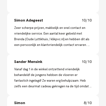
Simon Adegeest
10/10
Zeer scherpe prijzen, makkelijk en snel contact en
vriendelijke service. Een aantal keer gebeld met
Brenda (Oude Luttikhuis / klikpvc.nl) en hebben dit als
een persoonlijk en klantvriendelijk contact ervaren. Wij
zullen hier in de toekomst zeker opnieuw gaan
bestellen!
Sander Mensink
10/10
Vanaf dag 1 in de winkel ontzettend vriendelijk
behandeld! de jongens hebben de vloeren er
fantastich ingelegd! Ze waren erg behulpzaam. Heb
zelfs een deurmat cadeau gekregen na de tijd omdat ik
die nog niet had! Echt een dikke aanrader deze zaak!
Simon
8/10