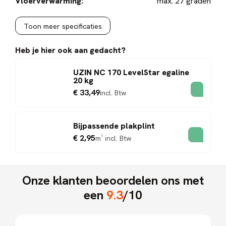
Vloerverwarming:
max. 27 graden
Toon meer specificaties
Heb je hier ook aan gedacht?
UZIN NC 170 LevelStar egaline
20 kg
€ 33,49
incl. Btw
Bijpassende plakplint
€ 2,95
m¹
incl. Btw
Onze klanten beoordelen ons met
een
9.3
/10