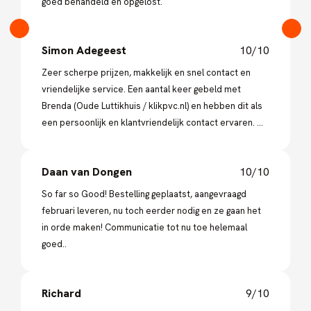
goed behandeld en opgelost.
Simon Adegeest
10/10
Zeer scherpe prijzen, makkelijk en snel contact en
vriendelijke service. Een aantal keer gebeld met
Brenda (Oude Luttikhuis / klikpvc.nl) en hebben dit als
een persoonlijk en klantvriendelijk contact ervaren. Wij
zullen hier in de toekomst zeker opnieuw gaan
bestellen!
Daan van Dongen
10/10
So far so Good! Bestelling geplaatst, aangevraagd
februari leveren, nu toch eerder nodig en ze gaan het
in orde maken! Communicatie tot nu toe helemaal
goed..
Richard
9/10