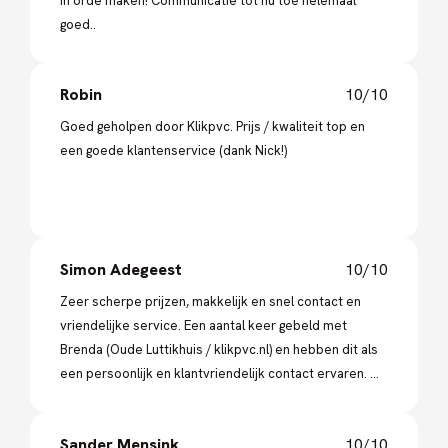
in orde maken! Communicatie tot nu toe helemaal
goed..
Robin
10/10
Goed geholpen door Klikpvc. Prijs / kwaliteit top en
een goede klantenservice (dank Nick!)
Simon Adegeest
10/10
Zeer scherpe prijzen, makkelijk en snel contact en
vriendelijke service. Een aantal keer gebeld met
Brenda (Oude Luttikhuis / klikpvc.nl) en hebben dit als
een persoonlijk en klantvriendelijk contact ervaren. Wij
zullen hier in de toekomst zeker opnieuw gaan
bestellen!
Sander Mensink
10/10