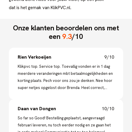
dat is het gemak van KlikPVC.nl.
Onze klanten beoordelen ons met
een
9.3
/10
Rien Verkoeijen
9/10
Klikpvc top. Service top. Toevallig vonden er in 1 dag
meerdere veranderingen mbt betaalmogelijkheden en
korting plaats. Pech voor ons zou je denken. Nee hoor
super netjes opgelost door Brenda. Heel correct,
klantvriendelijk en meedenkend. Aanbevelenswaardig
deze firma. Hier wordt nog geluisterd naar de klant!
Daan van Dongen
10/10
So far so Good! Bestelling geplaatst, aangevraagd
februari leveren, nu toch eerder nodig en ze gaan het