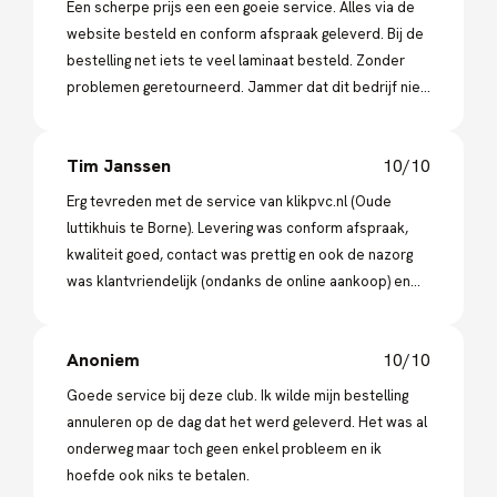
Een scherpe prijs een een goeie service. Alles via de
website besteld en conform afspraak geleverd. Bij de
bestelling net iets te veel laminaat besteld. Zonder
problemen geretourneerd. Jammer dat dit bedrijf niet
in Rotterdam is gevestigd.
Tim Janssen
10/10
Erg tevreden met de service van klikpvc.nl (Oude
luttikhuis te Borne). Levering was conform afspraak,
kwaliteit goed, contact was prettig en ook de nazorg
was klantvriendelijk (ondanks de online aankoop) en
niet onbelangrijk een scherpe prijs.
Anoniem
10/10
Goede service bij deze club. Ik wilde mijn bestelling
annuleren op de dag dat het werd geleverd. Het was al
onderweg maar toch geen enkel probleem en ik
hoefde ook niks te betalen.